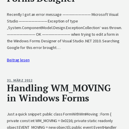
Recently I got an error message ————————— Microsoft Visual
Studio ————————— Exception of type
‚System.ComponentModel.Design.ExceptionCollection‘ was thrown.
————————— OK ————————— when trying to edit a form in
the Windows Forms Designer of Visual Studio .NET 2010. Searching
Google for this error brought…
Beitrag lesen
31. MÄRZ 2012
Handling WM_MOVING
in Windows Forms
Just a quick snippet: public class FormWithWmMoving : Form {
private const int WM_MOVING = 0x0216; private static readonly
object EVENT_MOVING = new object(); public event EventHandler