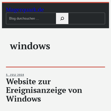
Zum
Magerquark.de
Inhalt
Blog
springen
durchsuchen
windows
5. JULI 2018
Website zur
Ereignisanzeige von
Windows