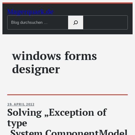
Zum
Magerquark.de
Inhalt
Blog
springen
durchsuchen
windows forms
designer
19. APRIL 2012
Solving „Exception of
type
‚System.ComponentModel