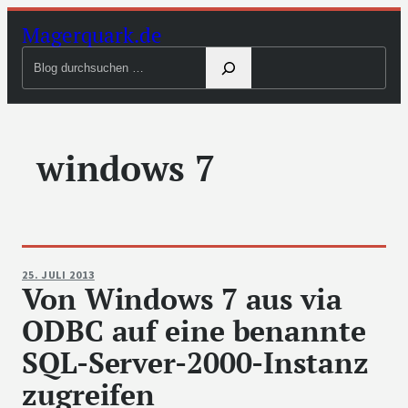
Zum
Magerquark.de
Inhalt
Blog
springen
durchsuchen
windows 7
25. JULI 2013
Von Windows 7 aus via
ODBC auf eine benannte
SQL-Server-2000-Instanz
zugreifen