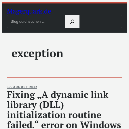
Zum
Magerquark.de
Inhalt
Blog
springen
durchsuchen
exception
17. AUGUST 2012
Fixing „A dynamic link
library (DLL)
initialization routine
failed.“ error on Windows