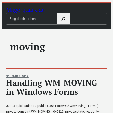
Zum
Magerquark.de
Inhalt
Blog
springen
durchsuchen
moving
31. MÄRZ 2012
Handling WM_MOVING
in Windows Forms
Just a quick snippet: public class FormWithWmMoving : Form {
private const int WM_MOVING = 0x0216; private static readonly