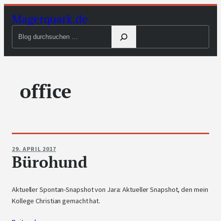
Zum
Magerquark.de
Inhalt
Blog
springen
durchsuchen
office
29. APRIL 2017
Bürohund
Aktueller Spontan-Snapshot von Jara: Aktueller Snapshot, den mein
Kollege Christian gemacht hat.