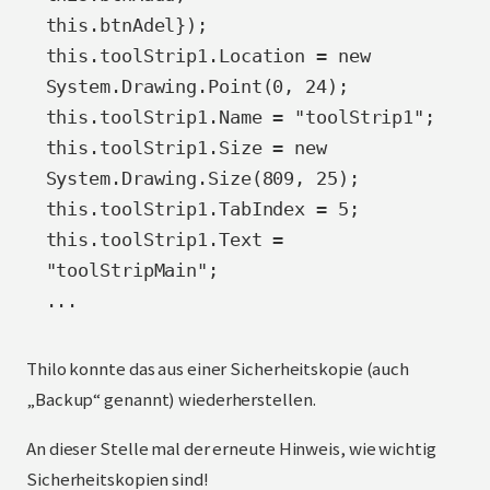
this.btnAdel});

this.toolStrip1.Location = new 
System.Drawing.Point(0, 24);

this.toolStrip1.Name = "toolStrip1";

this.toolStrip1.Size = new 
System.Drawing.Size(809, 25);

this.toolStrip1.TabIndex = 5;

this.toolStrip1.Text = 
"toolStripMain";

...
Thilo konnte das aus einer Sicherheitskopie (auch
„Backup“ genannt) wiederherstellen.
An dieser Stelle mal der erneute Hinweis, wie wichtig
Sicherheitskopien sind!