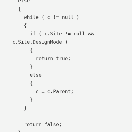
  else

  {

    while ( c != null )

    {

      if ( c.Site != null && 
c.Site.DesignMode )

      {

        return true;

      }

      else

      {

        c = c.Parent;

      }

    }

    return false;
