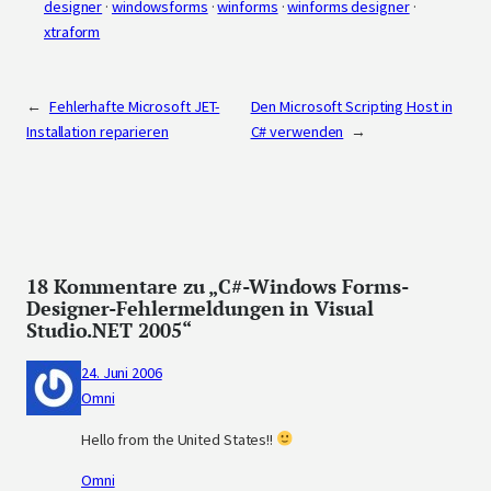
designer
 · 
windowsforms
 · 
winforms
 · 
winforms designer
 · 
xtraform
←
Fehlerhafte Microsoft JET-
Den Microsoft Scripting Host in
Installation reparieren
C# verwenden
→
18 Kommentare zu „C#-Windows Forms-
Designer-Fehlermeldungen in Visual
Studio.NET 2005“
24. Juni 2006
Omni
Hello from the United States!!
Omni