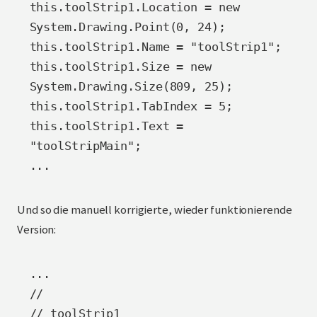
this.toolStrip1.Location = new 
System.Drawing.Point(0, 24);

this.toolStrip1.Name = "toolStrip1";

this.toolStrip1.Size = new 
System.Drawing.Size(809, 25);

this.toolStrip1.TabIndex = 5;

this.toolStrip1.Text = 
"toolStripMain";

...
Und so die manuell korrigierte, wieder funktionierende
Version:
...

//

// toolStrip1
