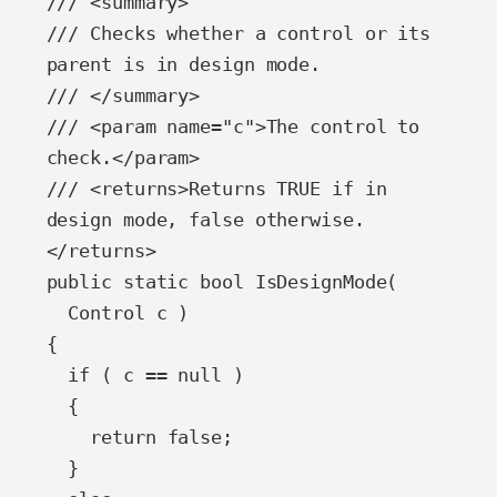
/// <summary>

/// Checks whether a control or its 
parent is in design mode.

/// </summary>

/// <param name="c">The control to 
check.</param>

/// <returns>Returns TRUE if in 
design mode, false otherwise.
</returns>

public static bool IsDesignMode(

  Control c )

{

  if ( c == null )

  {

    return false;

  }
