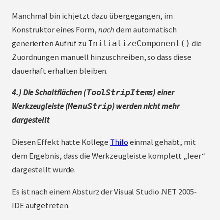
Manchmal bin ich jetzt dazu übergegangen, im
Konstruktor eines Form,
nach
dem automatisch
generierten Aufruf zu
die
InitializeComponent()
Zuordnungen manuell hinzuschreiben, so dass diese
dauerhaft erhalten bleiben.
4.) Die Schaltflächen (
s) einer
ToolStripItem
Werkzeugleiste (
) werden nicht mehr
MenuStrip
dargestellt
Diesen Effekt hatte Kollege
Thilo
einmal gehabt, mit
dem Ergebnis, dass die Werkzeugleiste komplett „leer“
dargestellt wurde.
Es ist nach einem Absturz der Visual Studio .NET 2005-
IDE aufgetreten.