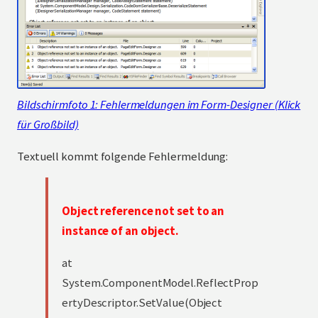
Bildschirmfoto 1: Fehlermeldungen im Form-Designer (Klick
für Großbild)
Textuell kommt folgende Fehlermeldung:
Object reference not set to an
instance of an object.
at
System.ComponentModel.ReflectProp
ertyDescriptor.SetValue(Object