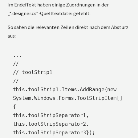
Im Endeffekt haben einige Zuordnungen in der
„*.designer.cs“-Quelltextdatei gefehlt.
So sahen die relevanten Zeilen direkt nach dem Absturz
aus:
...

//

// toolStrip1

//

this.toolStrip1.Items.AddRange(new 
System.Windows.Forms.ToolStripItem[] 
{

this.toolStripSeparator1,

this.toolStripSeparator2,

this.toolStripSeparator3});
