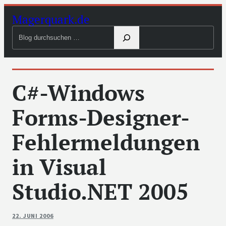
Zum
Magerquark.de
Inhalt
Blog
springen
durchsuchen
C#-Windows
Forms-Designer-
Fehlermeldungen
in Visual
Studio.NET 2005
22. JUNI 2006