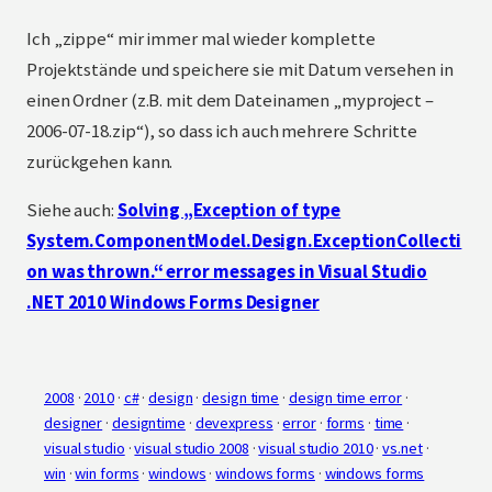
Ich „zippe“ mir immer mal wieder komplette
Projektstände und speichere sie mit Datum versehen in
einen Ordner (z.B. mit dem Dateinamen „myproject –
2006-07-18.zip“), so dass ich auch mehrere Schritte
zurückgehen kann.
Siehe auch:
Solving „Exception of type
System.ComponentModel.Design.ExceptionCollecti
on was thrown.“ error messages in Visual Studio
.NET 2010 Windows Forms Designer
2008
 · 
2010
 · 
c#
 · 
design
 · 
design time
 · 
design time error
 · 
designer
 · 
designtime
 · 
devexpress
 · 
error
 · 
forms
 · 
time
 · 
visual studio
 · 
visual studio 2008
 · 
visual studio 2010
 · 
vs.net
 · 
win
 · 
win forms
 · 
windows
 · 
windows forms
 · 
windows forms