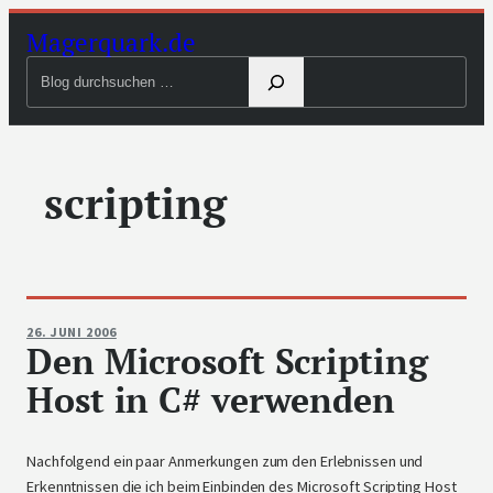
Zum
Magerquark.de
Inhalt
Blog
springen
durchsuchen
scripting
26. JUNI 2006
Den Microsoft Scripting
Host in C# verwenden
Nachfolgend ein paar Anmerkungen zum den Erlebnissen und
Erkenntnissen die ich beim Einbinden des Microsoft Scripting Host