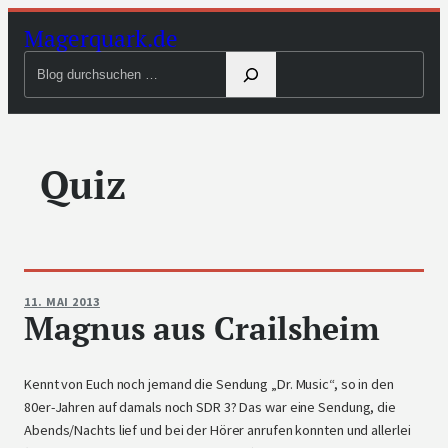
Zum
Magerquark.de
Inhalt
Blog
springen
durchsuchen
Quiz
11. MAI 2013
Magnus aus Crailsheim
Kennt von Euch noch jemand die Sendung „Dr. Music“, so in den
80er-Jahren auf damals noch SDR 3? Das war eine Sendung, die
Abends/Nachts lief und bei der Hörer anrufen konnten und allerlei