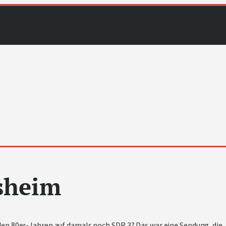
sheim
den 80er-Jahren auf damals noch SDR 3? Das war eine Sendung, die