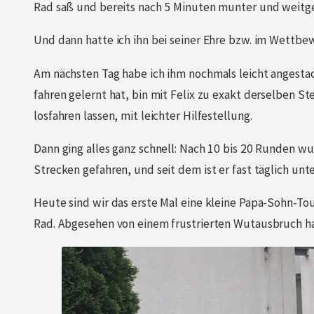
Rad saß und bereits nach 5 Minuten munter und weitge
Und dann hatte ich ihn bei seiner Ehre bzw. im Wettbe
Am nächsten Tag habe ich ihm nochmals leicht angestac
fahren gelernt hat, bin mit Felix zu exakt derselben S
losfahren lassen, mit leichter Hilfestellung.
Dann ging alles ganz schnell: Nach 10 bis 20 Runden wu
Strecken gefahren, und seit dem ist er fast täglich unt
Heute sind wir das erste Mal eine kleine Papa-Sohn-To
Rad. Abgesehen von einem frustrierten Wutausbruch ha