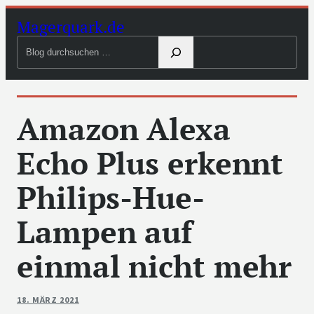
Zum
Magerquark.de
Inhalt
Blog
springen
durchsuchen
Amazon Alexa
Echo Plus erkennt
Philips-Hue-
Lampen auf
einmal nicht mehr
18. MÄRZ 2021