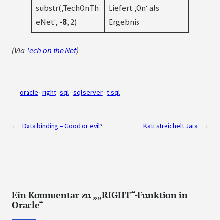
substr(‚TechOnTh
Liefert ‚On‘ als
eNet‘,
-8
, 2)
Ergebnis
(Via
Tech on the Net
)
oracle
 · 
right
 · 
sql
 · 
sql server
 · 
t-sql
←
Data binding – Good or evil?
Kati streichelt Jara
→
Ein Kommentar zu „„RIGHT“-Funktion in
Oracle“