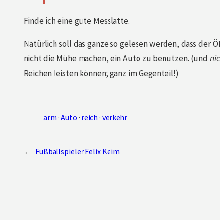
Finde ich eine gute Messlatte.
Natürlich soll das ganze so gelesen werden, dass der ÖP
nicht die Mühe machen, ein Auto zu benutzen. (und
ni
Reichen leisten können; ganz im Gegenteil!)
arm
 · 
Auto
 · 
reich
 · 
verkehr
←
Fußballspieler Felix Keim