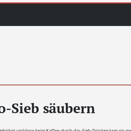
o-Sieb säubern
edröhnt und dann beim Kaffee-durch-das-Sieb-Drücken kam nix m