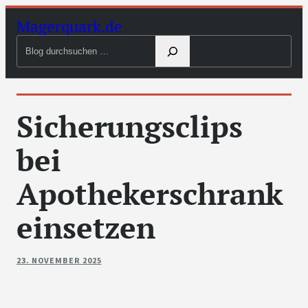
Zum
Magerquark.de
Inhalt
Blog
springen
durchsuchen
Sicherungsclips
bei
Apothekerschrank
einsetzen
23. NOVEMBER 2025