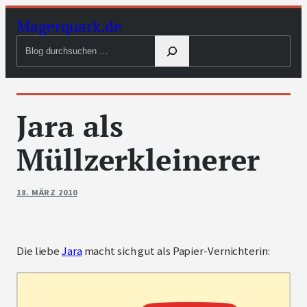
Zum
Magerquark.de
Inhalt
Blog
springen
durchsuchen
Jara als
Müllzerkleinerer
18. MÄRZ 2010
Die liebe
Jara
macht sich gut als Papier-Vernichterin: