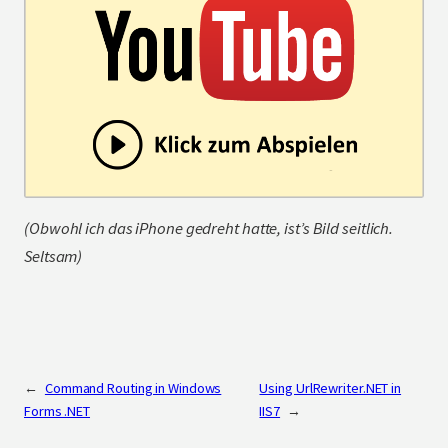
(Obwohl ich das iPhone gedreht hatte, ist’s Bild seitlich.
Seltsam)
←
Command Routing in Windows
Using UrlRewriter.NET in
Forms .NET
IIS7
→