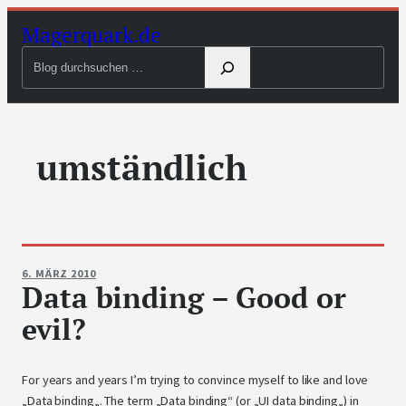
Zum
Magerquark.de
Inhalt
Blog
springen
durchsuchen
umständlich
6. MÄRZ 2010
Data binding – Good or
evil?
For years and years I’m trying to convince myself to like and love
„Data binding„. The term „Data binding“ (or „UI data binding„) in