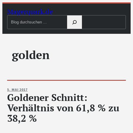
Zum
Magerquark.de
Inhalt
Blog
springen
durchsuchen
golden
5. MAI 2017
Goldener Schnitt:
Verhältnis von 61,8 % zu
38,2 %