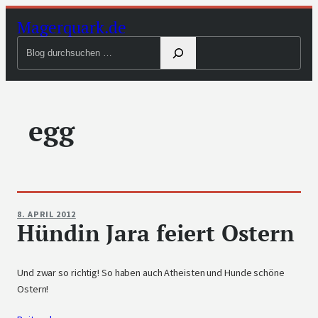
Zum
Magerquark.de
Inhalt
Blog
springen
durchsuchen
egg
8. APRIL 2012
Hündin Jara feiert Ostern
Und zwar so richtig! So haben auch Atheisten und Hunde schöne
Ostern!