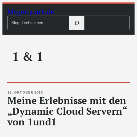
Zum
Magerquark.de
Inhalt
Blog
springen
durchsuchen
1 & 1
28. OKTOBER 2013
Meine Erlebnisse mit den
„Dynamic Cloud Servern“
von 1und1